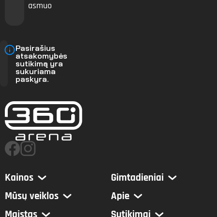
asmuo
Pasirašius
atsakomybės
sutikimą yra
sukuriama
paskyra.
Kainos
Gimtadieniai
Mūsų veiklos
Apie
Maistas
Sutikimai