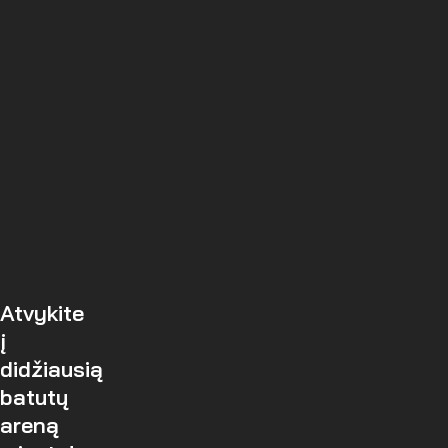
Atvykite
į
didžiausią
batutų
areną