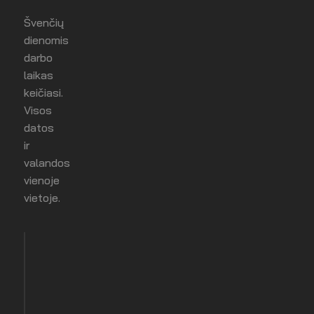
Švenčių
dienomis
darbo
laikas
keičiasi.
Visos
datos
ir
valandos
vienoje
vietoje.
Sausio
NEDIRBAME
1 d.
Naujieji metai
KETVIRTADIENIS