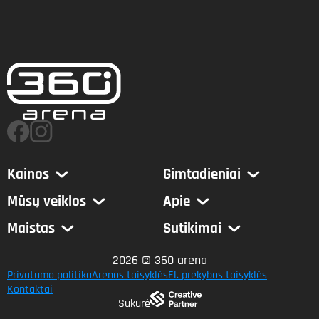
Kainos
Gimtadieniai
Mūsų veiklos
Apie
Maistas
Sutikimai
2026 © 360 arena
Privatumo politika
Arenos taisyklės
El. prekybos taisyklės
Kontaktai
Sukūrė