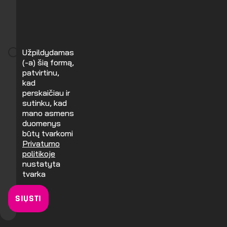
Užpildydamas
(-a) šią formą,
patvirtinu,
kad
perskaičiau ir
sutinku, kad
mano asmens
duomenys
būtų tvarkomi
Privatumo
politikoje
nustatyta
tvarka
SIŲSTI