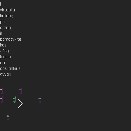
į
virtualią
kelionę
po
areną
ir
pamatykite,
kas
Jūsų
laukia
čia
apsilankius
gyvai!