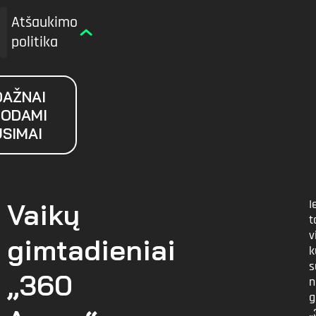
Atšaukimo
politika
DAŽNAI
ODAMI
SIMAI
I
Vaikų
t
v
gimtadieniai
k
s
„360
n
g
„