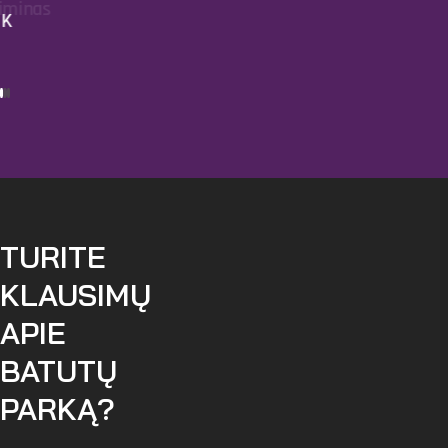
iminas
K
TURITE
KLAUSIMŲ
APIE
BATUTŲ
PARKĄ?