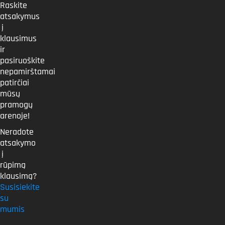
Raskite
atsakymus
į
klausimus
ir
pasiruoškite
nepamirštamai
patirčiai
mūsų
pramogų
arenoje!
Neradote
atsakymo
į
rūpimą
klausimą?
Susisiekite
su
mumis