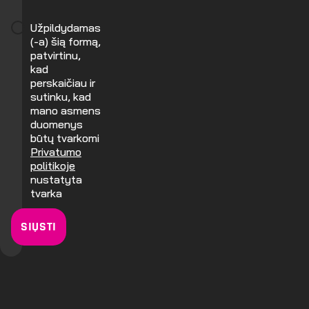
Užpildydamas
(-a) šią formą,
patvirtinu,
kad
perskaičiau ir
sutinku, kad
mano asmens
duomenys
būtų tvarkomi
Privatumo
politikoje
nustatyta
tvarka
SIŲSTI