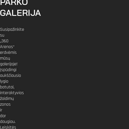
PARKO
GALERIJA
Susipažinkite
su
„360
Arenos“
erdvėmis
mūsų
galerijoje!
Įspūdingi
aukščiausio
lygio
batutai,
interaktyvios
žaidimų
zonos
ir
dar
daugiau.
Leiskitės