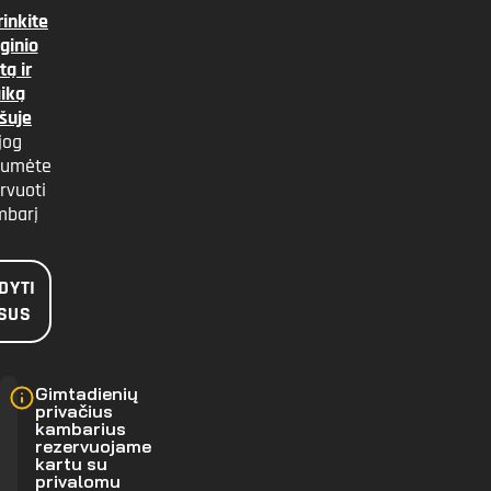
rinkite
ginio
tą ir
aiką
ršuje
 jog
tumėte
rvuoti
mbarį
DYTI
ISUS
Gimtadienių
privačius
kambarius
rezervuojame
kartu su
privalomu