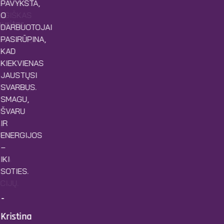
SONALAS
PAVYKSTA,
UGIŠKAS
O
auritas
DARBUOTOJAI
EDANTIS,
PASIRŪPINA,
KAS
KAD
ALVOTA
KIEKVIENAS
JAUSTŲSI
LKMENŲ,
SVARBUS.
SMAGU,
IRTIS
ŠVARU
Ų
IR
ANDI
ENERGIJOS
–
INA
IKI
Ų
SOTIES.
CIJŲ.
-
Kristina