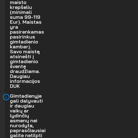
maisto
krepšeliu
(minimali
suma 99-119
Eur). Maistas
yra
pasirenkamas
pasirinkus
gimtadienio
kambarį.
Savo maistą
atsinešti į
gimtadienio
šventę
draudžiama.
Daugiau
informacijos
DUK
Gimtadienyje
gali dalyvauti
ir daugiau
vaikų ar
lydinčių
asmenų nei
nurodyta,
paprasčiausiai
galite netilpti