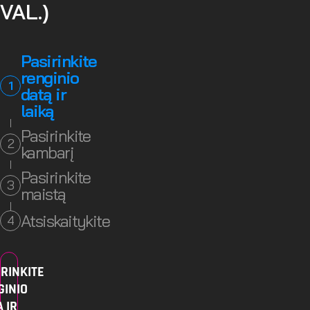
VAL.)
Pasirinkite
renginio
1
datą ir
laiką
Pasirinkite
2
kambarį
Pasirinkite
3
maistą
Atsiskaitykite
4
RINKITE
GINIO
 IR