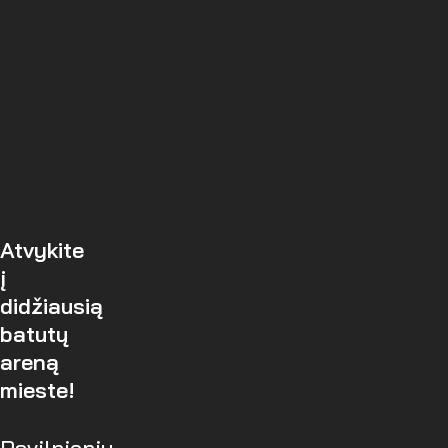
Atvykite
į
didžiausią
batutų
areną
mieste!