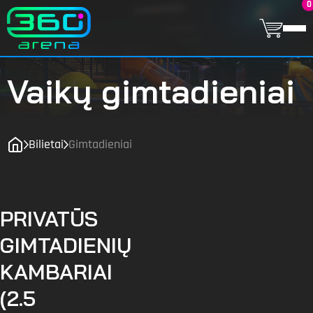
0
Vaikų gimtadieniai
Bilietai
Gimtadieniai
PRIVATŪS
GIMTADIENIŲ
KAMBARIAI
(2.5