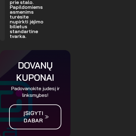
prie stalo.
Papildomiems
asmenims
turėsite
nupirkti įėjimo
bilietus
standartine
tvarka.
DOVANŲ
KUPONAI
Padovanokite judesį ir
linksmybes!
ĮSIGYTI
DABAR