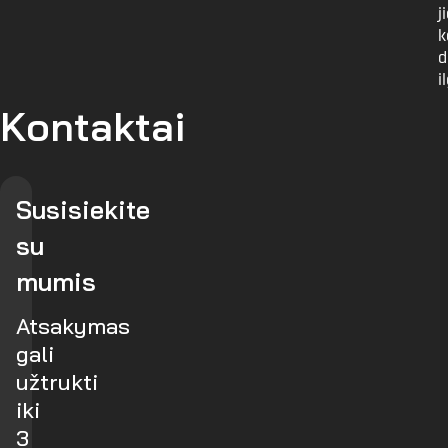
j
k
d
i
Kontaktai
Susisiekite
su
mumis
Atsakymas
gali
užtrukti
iki
3