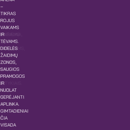
–
I
ETA,
TIKRAS
TA
UR
ROJUS
K
AIKAI
VAIKAMS
RINGIEMS
ŠSIKRAUNA,
IR
KŲ
ĖVAI
TĖVAMS.
TADIENIAMS,
TSIPŪČIA,
DIDELĖS
K
ŽAIDIMŲ
YVIAM
VENTĖS
ZONOS,
MOS
AMPA
SAUGIOS
UI.
IKRAIS
PRAMOGOS
G
UOTYKIAIS.
IR
VĖS,
MAGU
NUOLAT
G
RĮŽTI
GERĖJANTI
AMOGŲ
ĖL
APLINKA.
GIMTADIENIAI
O
L.
ČIA
RĮŽTI.
VISADA