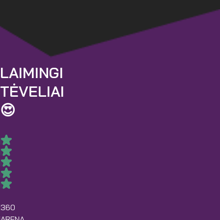
LAIMINGI
TĖVELIAI
😍
60
360
NA
RENA
ARENA