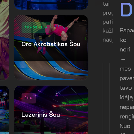
D
tai
proga
patirti
AKADEMIJA
Papa
kažką
ko
naujo
Oro Akrobatikos Šou
nori
—
mes
pave
tavo
idėją
ŠOU
G
nepa
Lazerinis Šou
rengi
P
Naujos
Nuo
Nau