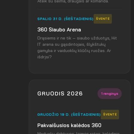
Ateik su šeima, draugais ar komanda.
SPALIO 31 D. (ŠEŠTADIENIS)
ŠVENTĖ
360 Siaubo Arena
Drąsiems ir ne tik — siaubo užduotys, Hit
IT arena su gąsdintojais, šlykštukų
gamyba ir vaiduoklių kliūčių ruožas. Ar
išdrįsi?
GRUODIS 2026
1 renginys
GRUODŽIO 19 D. (ŠEŠTADIENIS)
ŠVENTĖ
Pakvaišusios kalėdos 360
Meduolių dirbtuvės, laimės ratas, kalėdinis