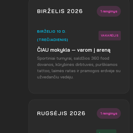
BIRŽELIS 2026
1 renginys
BIRŽELIO 10 D.
VAKARĖLIS
(TREČIADIENIS)
ČIAU mokykla — varom į areną
Sportiniai turnyrai, saldžios 360 food
dovanos, kūrybinės dirbtuvės, purškiamos
tattoo, laimės ratas ir pramogos erdvėje su
užvedančiu vedėju.
RUGSĖJIS 2026
1 renginys