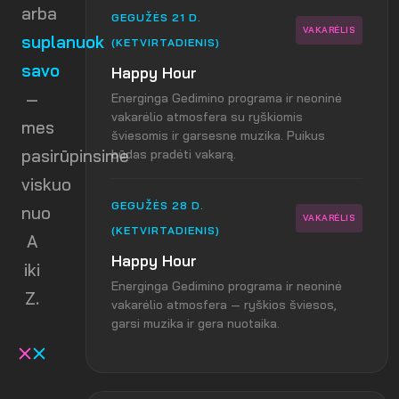
arba
GEGUŽĖS 21 D.
VAKARĖLIS
suplanuok
(KETVIRTADIENIS)
savo
Happy Hour
—
Energinga Gedimino programa ir neoninė
vakarėlio atmosfera su ryškiomis
mes
šviesomis ir garsesne muzika. Puikus
pasirūpinsime
būdas pradėti vakarą.
viskuo
GEGUŽĖS 28 D.
nuo
VAKARĖLIS
(KETVIRTADIENIS)
A
Happy Hour
iki
Energinga Gedimino programa ir neoninė
Z.
vakarėlio atmosfera — ryškios šviesos,
garsi muzika ir gera nuotaika.