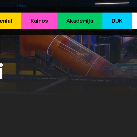
eniai
Kainos
Akademija
DUK
i