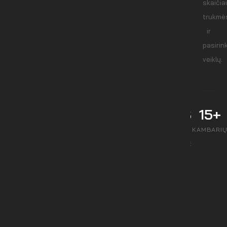
skaičia
trukmė
ir
pasirin
veiklų.
10–
2–8
15+
1000
val.
KAMBARI
DALYVIŲ
TRUKMĖ