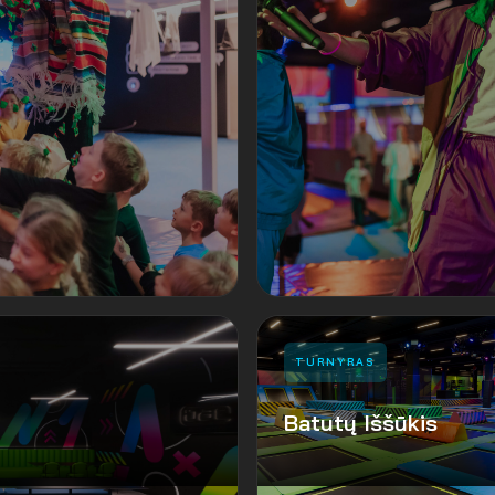
TURNYRAS
Batutų Iššūkis