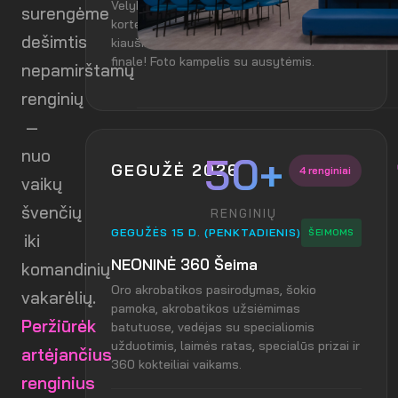
Velykinė lobių medžioklė su užduočių
surengėme
kortelėmis pagal amžių (0–3, 4–12, 13+),
dešimtis
kiaušinių ieškojimas, estafetės ir pinjata
finale! Foto kampelis su ausytėmis.
nepamirštamų
renginių
—
nuo
50+
GEGUŽĖ 2026
4 renginiai
vaikų
švenčių
RENGINIŲ
GEGUŽĖS 15 D. (PENKTADIENIS)
ŠEIMOMS
iki
NEONINĖ 360 Šeima
komandinių
Oro akrobatikos pasirodymas, šokio
vakarėlių.
pamoka, akrobatikos užsiėmimas
Peržiūrėk
batutuose, vedėjas su specialiomis
užduotimis, laimės ratas, specialūs prizai ir
artėjančius
360 kokteiliai vaikams.
renginius