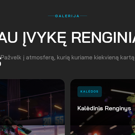
GALERIJA
AU ĮVYKĘ RENGINI
S
Pažvelk į atmosferą, kurią kuriame kiekvieną kartą
KALĖDOS
Kalėdinis Renginys