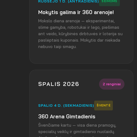
RUGSĖJO 1 D. (ANTRADIENIS)
ŠEIMOMS
Mokytis galima ir 360 arenoje!
Mokslo diena arenoje — eksperimentai,
slime gamyba, robotukai ir lego, piešimas
ant veido, kūrybinės dirbtuvės ir loterija su
paslėptais kuponais. Mokytis dar niekada
nebuvo taip smagu.
SPALIS 2026
2 renginiai
SPALIO 4 D. (SEKMADIENIS)
ŠVENTĖ
360 Arena Gimtadienis
Švenčiame kartu — visa diena pramogų,
specialių veiklų ir gimtadienio nuolaidų.