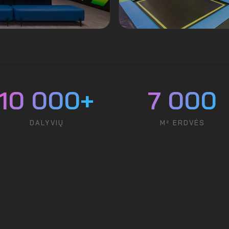
10 000+
7 000
DALYVIŲ
M² ERDVĖS