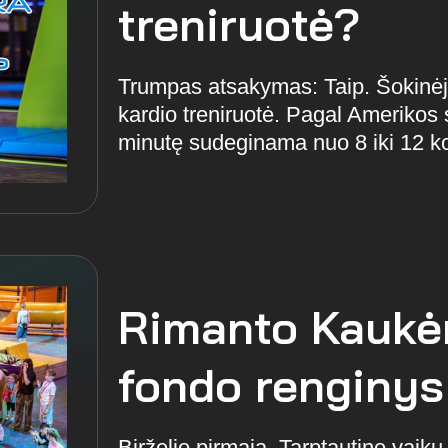
treniruotė?
Trumpas atsakymas: Taip. Šokinėji
kardio treniruotė. Pagal Amerikos 
minutę sudeginama nuo 8 iki 12 kcal
Rimanto Kaukė
fondo renginys
Birželio pirmąją, Tarptautinę vaik