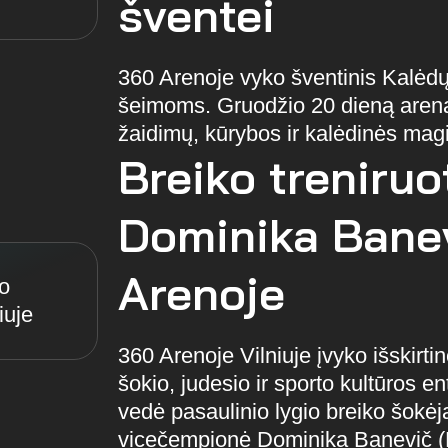
šventei
360 Arenoje vyko šventinis Kalėdų 
šeimoms. Gruodžio 20 dieną arena 
žaidimų, kūrybos ir kalėdinės magi
Breiko treniruo
Dominika Bane
Arenoje
360 Arenoje Vilniuje įvyko išskirtin
šokio, judesio ir sporto kultūros 
vedė pasaulinio lygio breiko šokėj
vicečempionė Dominika Banevič (B