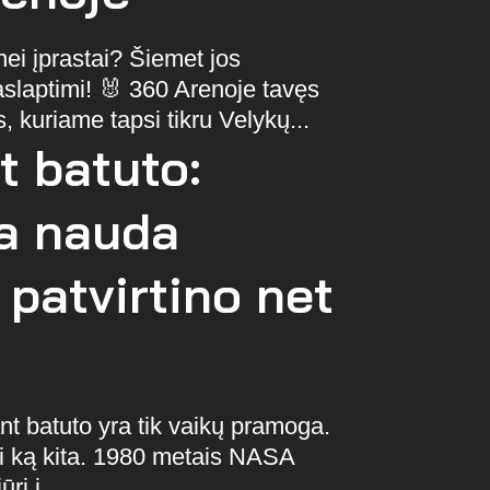
nei įprastai? Šiemet jos
aslaptimi! 🐰 360 Arenoje tavęs
, kuriame tapsi tikru Velykų...
t batuto:
a nauda
 patvirtino net
t batuto yra tik vaikų pramoga.
ai ką kita. 1980 metais NASA
rį į...