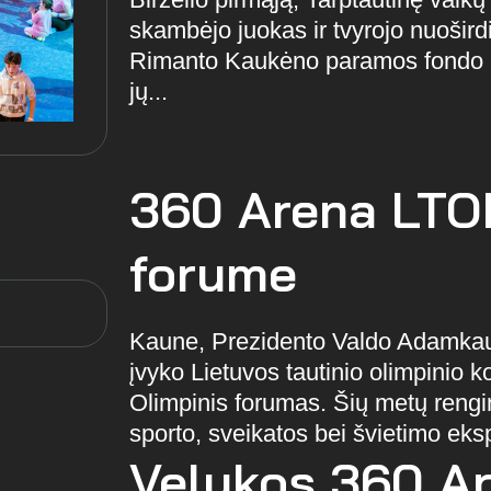
skambėjo juokas ir tvyrojo nuošir
Rimanto Kaukėno paramos fondo b
jų...
360 Arena LTO
forume
Kaune, Prezidento Valdo Adamkaus
įvyko Lietuvos tautinio olimpinio 
Olimpinis forumas. Šių metų rengi
sporto, sveikatos bei švietimo eksp
Velykos 360 A