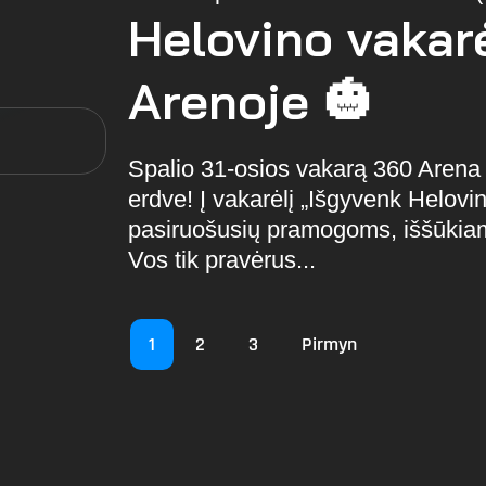
Helovino vakar
Arenoje 🎃
Spalio 31-osios vakarą 360 Arena v
erdve! Į vakarėlį „Išgyvenk Helovin
pasiruošusių pramogoms, iššūkia
Vos tik pravėrus...
1
2
3
Pirmyn