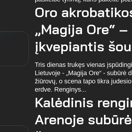
Oro akrobatiko
„Magija Ore“ – 
įkvepiantis šou
Tris dienas trukęs vienas įspūding
Lietuvoje - „Magija Ore“ - subūrė d
žiūrovų, o scena tapo tikra judesio
erdve. Renginys...
Kalėdinis reng
Arenoje subūrė