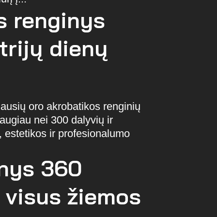
s renginys
trijų dienų
iausių oro akrobatikos renginių
augiau nei 300 dalyvių ir
, estetikos ir profesionalumo
inys 360
 visus žiemos