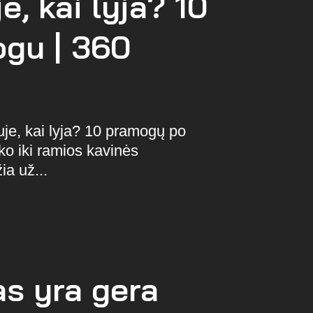
je, kai lyja? 10
gu | 360
uje, kai lyja? 10 pramogų po
ko iki ramios kavinės
a už...
as yra gera