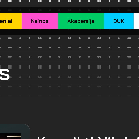
eniai
Kainos
Akademija
DUK
s