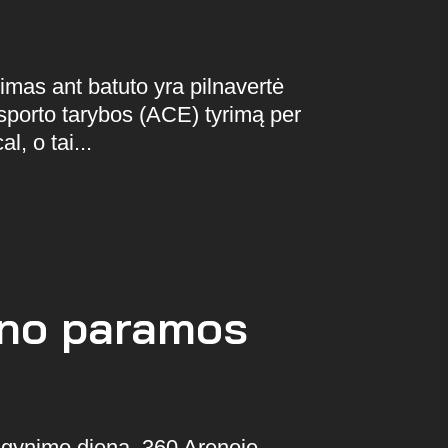
mas ant batuto yra pilnavertė
sporto tarybos (ACE) tyrimą per
, o tai...
no paramos
ų gynimo dieną, 360 Arenoje