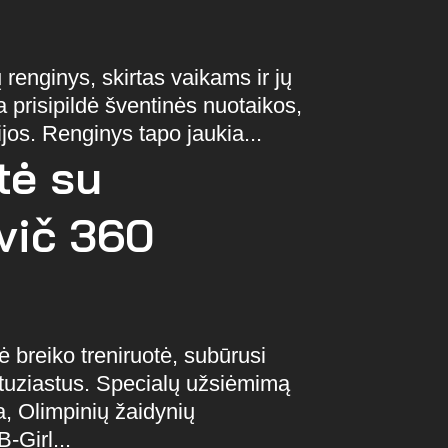
renginys, skirtas vaikams ir jų
prisipildė šventinės nuotaikos,
jos. Renginys tapo jaukia...
tė su
vič 360
ė breiko treniruotė, subūrusi
entuziastus. Specialų užsiėmimą
a, Olimpinių žaidynių
-Girl...