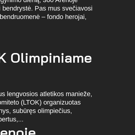
di bendrystė. Pas mus svečiavosi
endruomenė – fondo herojai,
K Olimpiniame
 lengvosios atletikos manieže,
komiteto (LTOK) organizuotas
nys, subūręs olimpiečius,
ertus,...
renoje