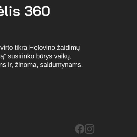
ėlis 360
irto tikra Helovino žaidimų
ą“ susirinko būrys vaikų,
ms ir, žinoma, saldumynams.