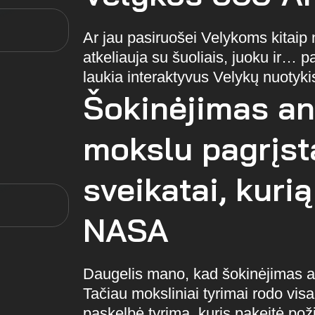
Ar jau pasiruošei Velykoms kitaip 
atkeliauja su šuoliais, juoku ir… p
laukia interaktyvus Velykų nuotykis
Šokinėjimas an
mokslu pagrįst
sveikatai, kurią
NASA
Daugelis mano, kad šokinėjimas an
Tačiau moksliniai tyrimai rodo vis
paskelbė tyrimą, kuris pakeitė požiū