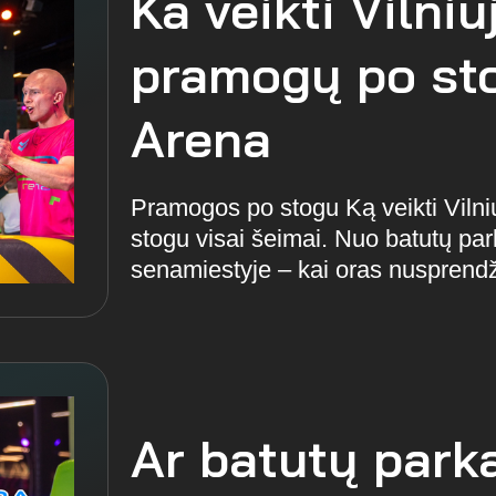
Ka veikti Vilniu
pramogų po sto
Arena
Pramogos po stogu Ką veikti Vilni
stogu visai šeimai. Nuo batutų par
senamiestyje – kai oras nusprendži
Ar batutų park