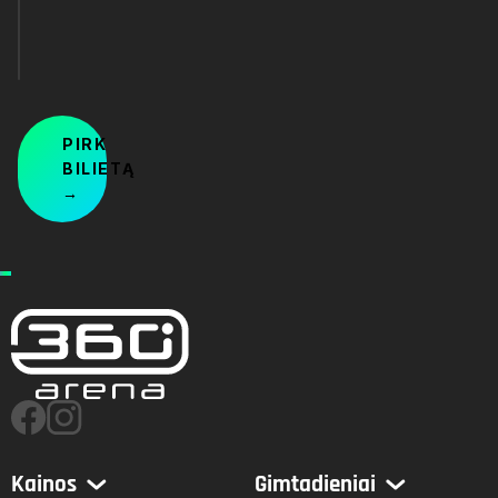
Konkurso
nuostatai
PIRK
BILIETĄ
→
Kainos
Gimtadieniai