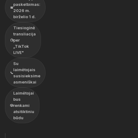
paskelbimas:
📅
2026 m.
birželio 1 d.
Tiesioginė
transliacija
per
📺
„TikTok
LIVE"
Su
laimėtojais
📞
susisieksime
asmeniškai
Laimėtojai
bus
renkami
🎲
atsitiktiniu
būdu