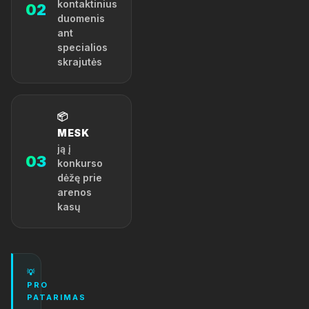
kontaktinius
02
duomenis
ant
specialios
skrajutės
📦
MESK
ją į
03
konkurso
dėžę prie
arenos
kasų
💡
PRO
PATARIMAS