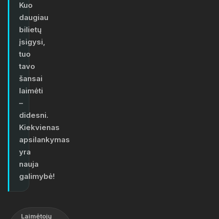
Kuo
daugiau
bilietų
įsigysi,
tuo
tavo
šansai
laimėti
–
didesni.
Kiekvienas
apsilankymas
yra
nauja
galimybė!
Laimėtojų