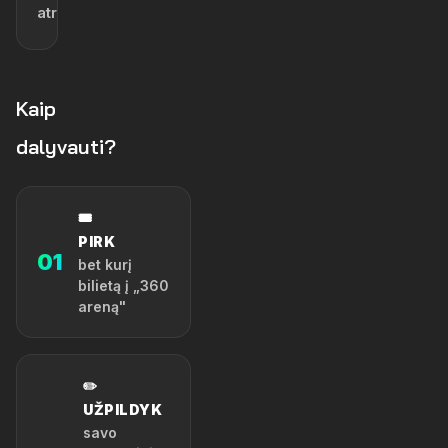
atributika
Kaip
dalyvauti?
🎟️
PIRK
01
bet kurį
bilietą į „360
areną"
✏️
UŽPILDYK
savo