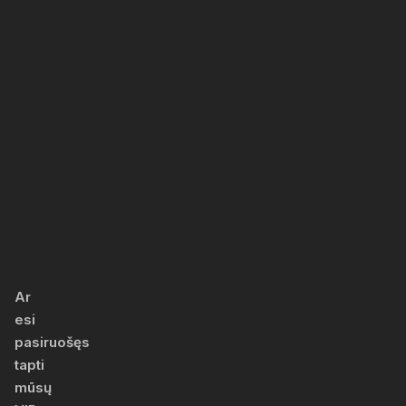
Pirk
ir
laimėk:
didysis
360
arenos
konkursas
Ar
esi
pasiruošęs
tapti
mūsų