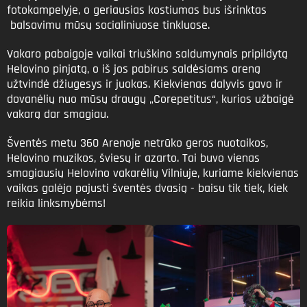
fotokampelyje, o geriausias kostiumas bus išrinktas
balsavimu mūsų socialiniuose tinkluose.
Vakaro pabaigoje vaikai triuškino saldumynais pripildytą
Helovino pinjatą, o iš jos pabirus saldėsiams areną
užtvindė džiugesys ir juokas. Kiekvienas dalyvis gavo ir
dovanėlių nuo mūsų draugų „Corepetitus“, kurios užbaigė
vakarą dar smagiau.
Šventės metu 360 Arenoje netrūko geros nuotaikos,
Helovino muzikos, šviesų ir azarto. Tai buvo vienas
smagiausių Helovino vakarėlių Vilniuje, kuriame kiekvienas
vaikas galėjo pajusti šventės dvasią - baisu tik tiek, kiek
reikia linksmybėms!