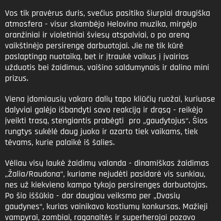
Vos tik pravėrus duris, svečius pasitiko šiurpiai draugiška
atmosfera - visur skambėjo Helovino muzika, mirgėjo
oranžiniai ir violetiniai šviesų atspalviai, o po areną
vaikštinėjo persirengę darbuotojai. Jie ne tik kūrė
paslaptingą nuotaiką, bet ir įtraukė vaikus į įvairias
užduotis bei žaidimus, vaišino saldumynais ir dalino mini
prizus.
Viena įdomiausių vakaro dalių tapo kliūčių ruožai, kuriuose
dalyviai galėjo išbandyti savo reakciją ir drąsą - reikėjo
įveikti trasą, stengiantis prabėgti pro „gaudytojus“. Šios
rungtys sukėlė daug juoko ir azarto tiek vaikams, tiek
tėvams, kurie palaikė iš šalies.
Vėliau visų laukė žaidimų valanda - dinamiškas žaidimas
„Žalia/Raudona“, kuriame nejudėti pasidarė vis sunkiau,
nes už kiekvieno kampo tykojo persirengęs darbuotojas.
Po šio iššūkio - dar daugiau veiksmo per „Dvasių
gaudynes“, kurias vainikavo kostiumų konkursas. Mažieji
vampyrai, zombiai, raganaitės ir superherojai pozavo