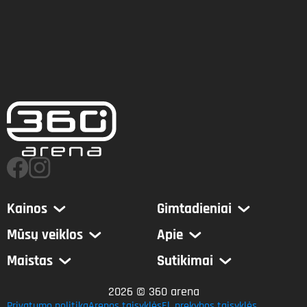
Kainos
Gimtadieniai
Mūsų veiklos
Apie
Maistas
Sutikimai
2026 © 360 arena
Privatumo politika
Arenos taisyklės
El. prekybos taisyklės