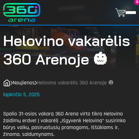
0
Helovino vakarėlis
360 Arenoje 🎃
Naujienos
Helovino vakarėlis 360 Arenoje 🎃
lapkričio 5, 2025
Spalio 31-osios vakarą 360 Arena virto tikra Helovino
žaidimų erdve! Į vakarėlį „Išgyvenk Heloviną“ susirinko
būrys vaikų, pasiruošusių pramogoms, iššūkiams ir,
žinoma, saldumynams.