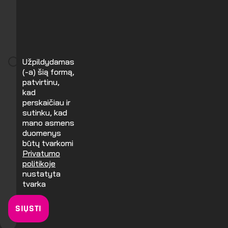
Užpildydamas
(-a) šią formą,
patvirtinu,
kad
perskaičiau ir
sutinku, kad
mano asmens
duomenys
būtų tvarkomi
Privatumo
politikoje
nustatyta
tvarka
SIŲSTI