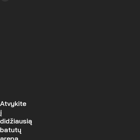
Atvykite
į
didžiausią
batutų
areną