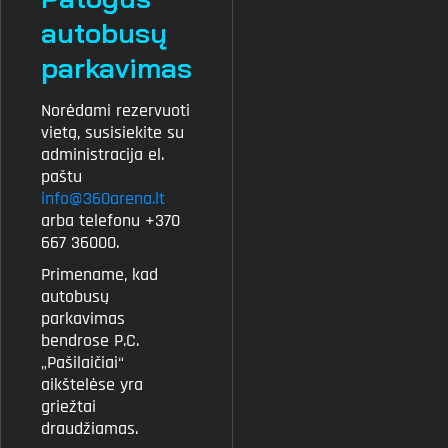
autobusų
parkavimas
Norėdami rezervuoti
vietą, susisiekite su
administracija el.
paštu
info@360arena.lt
arba telefonu +370
667 36000.
Primename, kad
autobusų
parkavimas
bendrose P.C.
„Pašilaičiai“
aikštelėse yra
griežtai
draudžiamas.