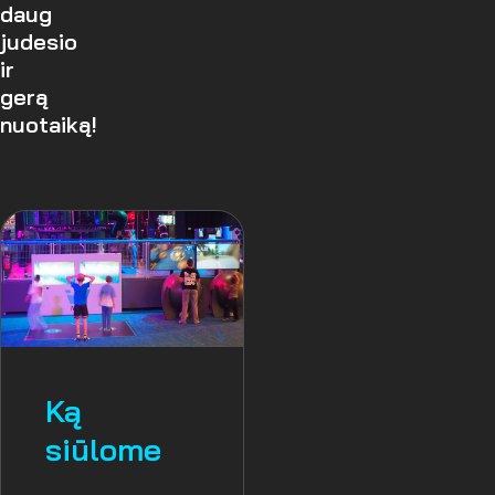
daug
judesio
ir
gerą
nuotaiką!
Ką
siūlome