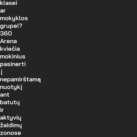
klasei
ar
mokyklos
grupei?
360
Arena
kviečia
mokinius
pasinerti
į
nepamirštamą
nuotykį
ant
batutų
ir
aktyvių
žaidimų
zonose