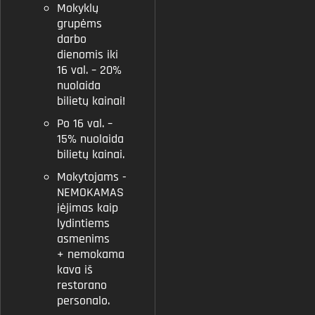
Mokyklų
grupėms
darbo
dienomis iki
16 val. – 20%
nuolaida
bilietų kainai!
Po 16 val. –
15% nuolaida
bilietų kainai.
Mokytojams -
NEMOKAMAS
įėjimas kaip
lydintiems
asmenims
+ nemokama
kava iš
restorano
personalo.