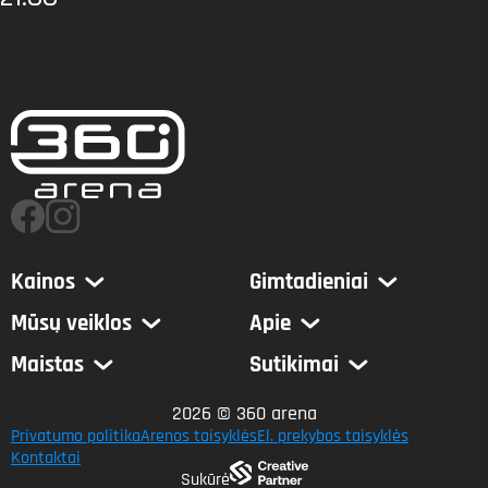
Kainos
Gimtadieniai
Mūsų veiklos
Apie
Maistas
Sutikimai
2026 © 360 arena
Privatumo politika
Arenos taisyklės
El. prekybos taisyklės
Kontaktai
Sukūrė