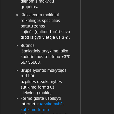
dienomis mokyklų
grupėms.
Kiekvienam mokiniui
reikalingos specialios
batutų zonos
kojinės (galima turėti savo
arba įsigyti vietoje už 3 €).
Būtinas
išankstinis atvykimo laiko
suderinimas telefonu +370
667 36000.
Grupę lydintis mokytojas
turi būti
užpildęs atsakomybės
sutikimo formą už
kiekvieną mokinį.
Formą galite užpildyti
internetu:
Atsakomybės
sutikimo forma