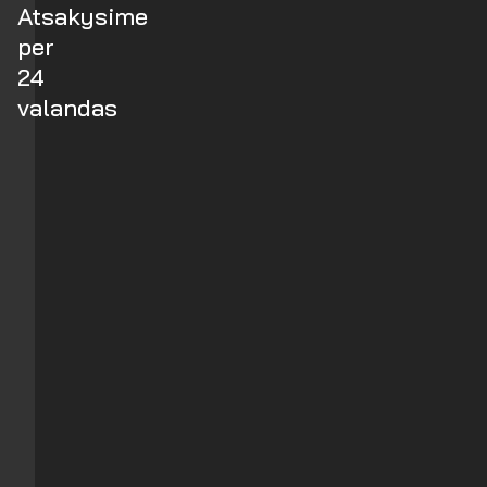
Atsakysime
per
24
valandas
Vardas
/
Įmonė
El.
paštas
Tel.
numeris
Žinutė