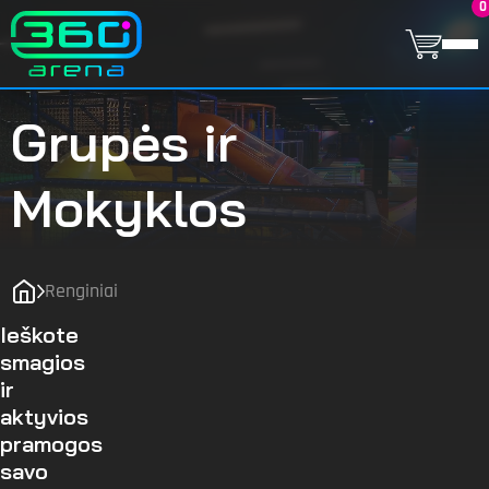
0
Grupės ir
Mokyklos
Renginiai
Ieškote
smagios
ir
aktyvios
pramogos
savo