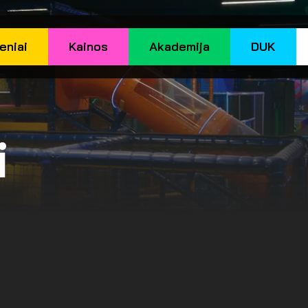
eniai
Kainos
Akademija
DUK
i