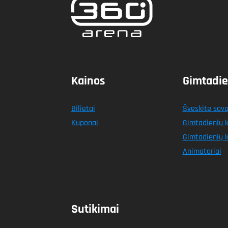
Kainos
Gimtadie
Bilietai
Šveskite savo
Kuponai
Gimtadienių 
Gimtadienių k
Animatoriai
Sutikimai