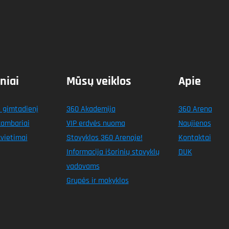
niai
Mūsų veiklos
Apie
 gimtadienį
360 Akademija
360 Arena
kambariai
VIP erdvės nuoma
Naujienos
vietimai
Stovyklos 360 Arenoje!
Kontaktai
Informacija išorinių stovyklų
DUK
vadovams
Grupės ir mokyklos