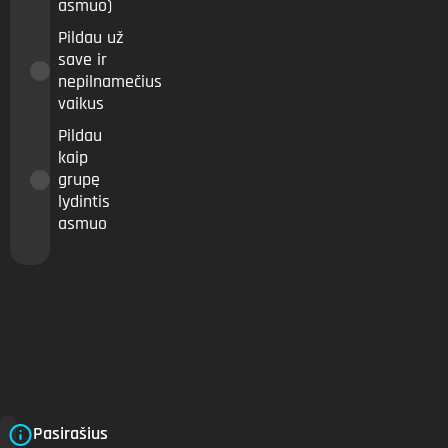
asmuo)
Pildau už
save ir
nepilnamečius
vaikus
Pildau
kaip
grupę
lydintis
asmuo
Pasirašius