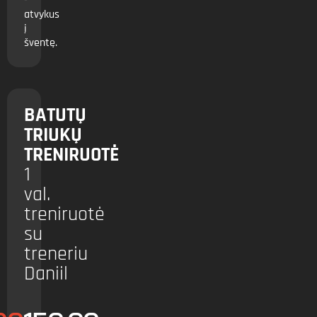
-
atvykus
į
šventę.
BATUTŲ
TRIUKŲ
TRENIRUOTĖ
1
val.
treniruotė
su
treneriu
Daniil