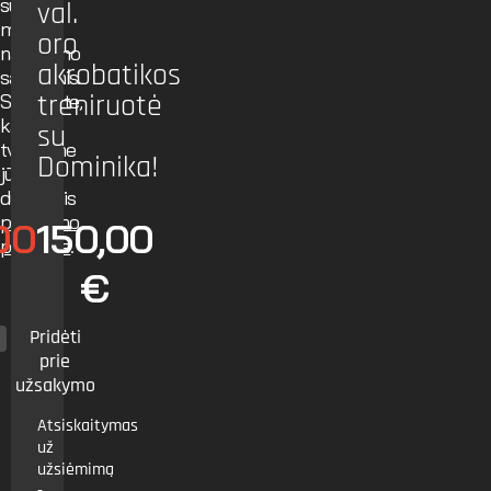
su
val.
mūsų
oro
naudojimo
akrobatikos
sąlygomis.
treniruotė
Sužinokite,
kaip
su
tvarkome
Dominika!
jūsų
duomenis
privatumo
00
150,00
politikoje
.
€
Pridėti
prie
užsakymo
Atsiskaitymas
už
užsiėmimą