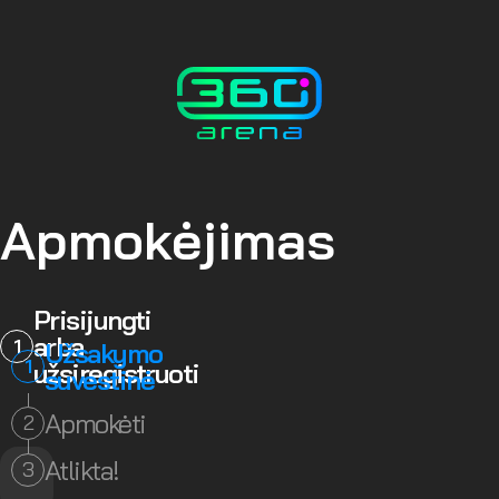
Apmokėjimas
Prisijungti
arba
1
Užsakymo
1
užsiregistruoti
suvestinė
Apmokėti
2
Atlikta!
3