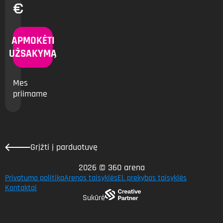
€
APMOKĖTI
UŽSAKYMĄ
Mes
priimame
Grįžti į parduotuvę
2026 © 360 arena
Privatumo politika
Arenos taisyklės
El. prekybos taisyklės
Kontaktai
Sukūrė