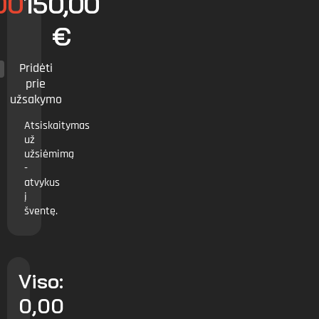
00
150,00
€
Pridėti
prie
užsakymo
Atsiskaitymas
už
užsiėmimą
-
atvykus
į
šventę.
Viso:
0,00